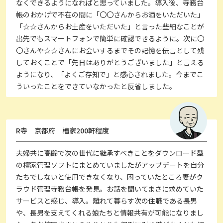
なくできるようになればと思っていました。導入後、寺務台
帳のおかげで不在の間に「〇〇さんからお酒をいただいた」
「☆☆さんからお土産をいただいた」と言った些細なことが
出先でもスマートフォンで簡単に確認できるように。次に〇
〇さんや☆☆さんにお会いするまでその記憶を伝言として残
しておくことで「先日はありがとうございました」と言える
ようになり、「よくご存知で」と感心されました。今までこ
ういったことをできていなかったと反省しました。
R寺 京都府 檀家200軒程度
夫婦共に高齢で次の世代に継承すべきことをダウンロード型
の檀家管理ソフトにまとめていましたがアップデートを自分
たちでしないと使用できなくなり、困っていたところ妻がク
ラウド管理寺務台帳を発見。お話を聞いてまさに求めていた
サービスと感じ、導入。離れて暮らす次の住職である長男
や、長男を支えてくれる娘たちと情報共有が可能になりまし