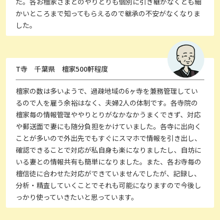
た。各お檀家さまとのやりとりも個別に引き継がなくとも細
かいところまで知ってもらえるので継承の不安がなくなりま
した。
T寺 千葉県 檀家500軒程度
檀家の数は多いようで、過疎地域の6ヶ寺を兼務管理してい
るので人を雇う余裕はなく、夫婦2人の体制です。各寺院の
檀家毎の情報管理ややりとりがなかなかうまくできず、対応
や郵送面で妻にも随分負担をかけていました。各寺に出向く
ことが多いので外出先でもすぐにスマホで情報を引き出し、
確認できることで対応が私自身も楽になりましたし、自坊に
いる妻との情報共有も簡単になりました。また、各お寺毎の
檀信徒に合わせた対応ができていませんでしたが、記録し、
分析・精査していくことでそれも可能になりますので今後し
っかり使っていきたいと思っています。