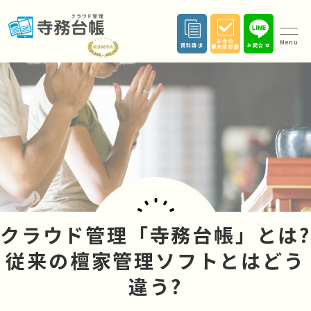
お寺の
Menu
資料請求
お問合せ
健全度診断
クラウド管理「寺務台帳」とは?
従来の檀家管理ソフトとはどう
違う?